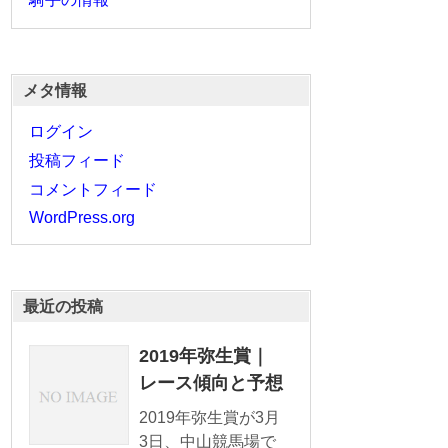
メタ情報
ログイン
投稿フィード
コメントフィード
WordPress.org
最近の投稿
2019年弥生賞｜
レース傾向と予想
2019年弥生賞が3月
3日、中山競馬場で