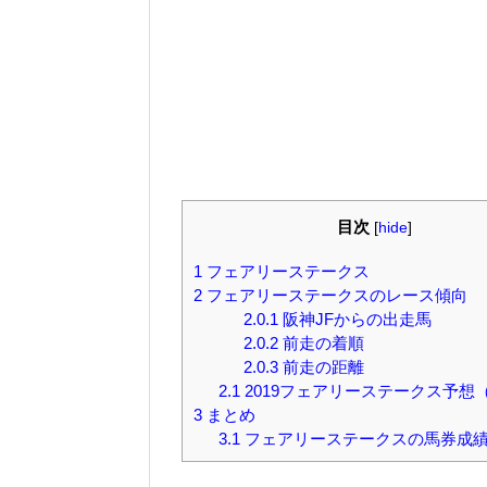
目次
[
hide
]
1
フェアリーステークス
2
フェアリーステークスのレース傾向
2.0.1
阪神JFからの出走馬
2.0.2
前走の着順
2.0.3
前走の距離
2.1
2019フェアリーステークス予想
3
まとめ
3.1
フェアリーステークスの馬券成