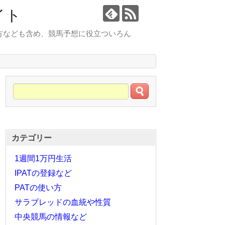
イト
方なども含め、競馬予想に役立ついろん
カテゴリー
1週間1万円生活
IPATの登録など
PATの使い方
サラブレッドの血統や性質
中央競馬の情報など