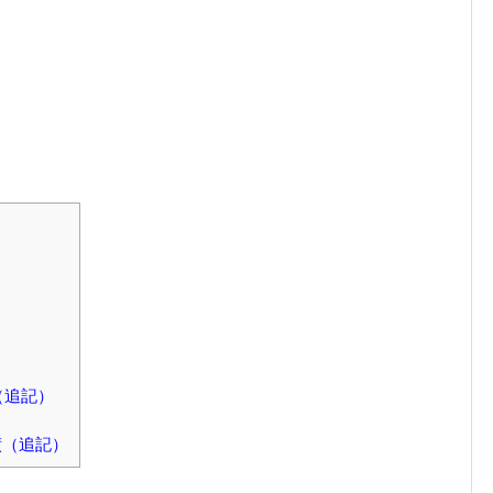
（追記）
績（追記）