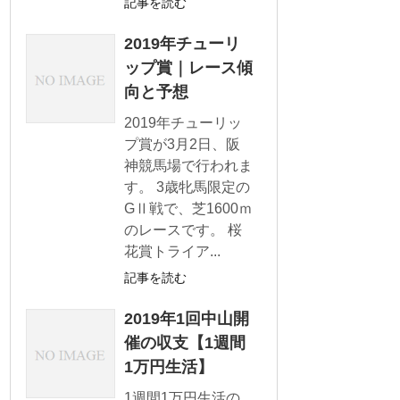
記事を読む
2019年チューリ
ップ賞｜レース傾
向と予想
2019年チューリッ
プ賞が3月2日、阪
神競馬場で行われま
す。 3歳牝馬限定の
GⅡ戦で、芝1600ｍ
のレースです。 桜
花賞トライア...
記事を読む
2019年1回中山開
催の収支【1週間
1万円生活】
1週間1万円生活の