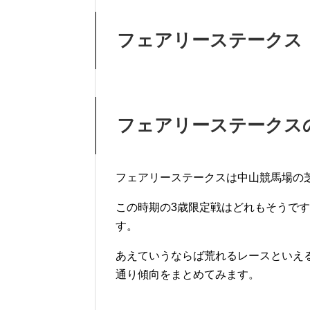
フェアリーステークス
フェアリーステークス
フェアリーステークスは中山競馬場の芝
この時期の3歳限定戦はどれもそうで
す。
あえていうならば荒れるレースといえ
通り傾向をまとめてみます。