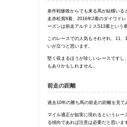
条件戦惨敗からでも来る馬が結構いると
走赤松賞8着、2016年2着のダイワド
ーズンは前走アルテミスS13着という
このレースでの人気もそれぞれ、11、
いが立つと思います。
堅く収まるほうが珍しいレースですし
もありかもしれません。
前走の距離
過去10年の勝ち馬の前走の距離を見てみ
マイル適正が如実に現れるというレー
る傾向であれば注意は必要だと思いま