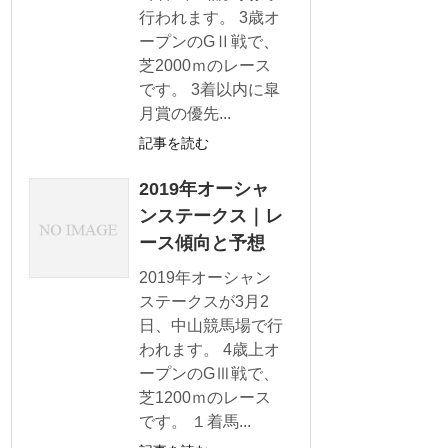
行われます。 3歳オ
ープンのGⅡ戦で、
芝2000ｍのレース
です。 3着以内に皐
月賞の優先...
記事を読む
2019年オーシャ
ンステークス｜レ
ース傾向と予想
2019年オーシャン
ステークスが3月2
日、中山競馬場で行
われます。 4歳上オ
ープンのGⅢ戦で、
芝1200ｍのレース
です。 １着馬...