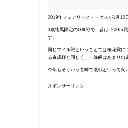
2019年フェアリーステークスが1月1
3歳牝馬限定のGⅢ戦で、昔は1200ｍ
す。
同じマイル戦ということでは桜花賞に
る京成杯と同じく、一線級はあまり出
今年もそういう意味で混戦といって良
スポンサーリンク