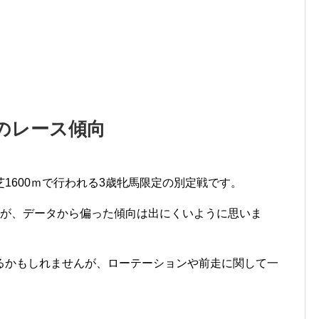
のレース傾向
1600ｍで行われる3歳牝馬限定の別定戦です。
すが、データから偏った傾向は出にくいように思いま
るかもしれませんが、ローテーションや前走に関して一