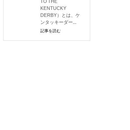
TO THE
KENTUCKY
DERBY）とは、ケ
ンタッキーダー...
記事を読む