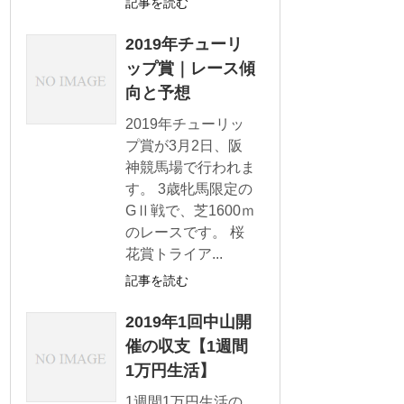
記事を読む
2019年チューリ
ップ賞｜レース傾
向と予想
2019年チューリッ
プ賞が3月2日、阪
神競馬場で行われま
す。 3歳牝馬限定の
GⅡ戦で、芝1600ｍ
のレースです。 桜
花賞トライア...
記事を読む
2019年1回中山開
催の収支【1週間
1万円生活】
1週間1万円生活の