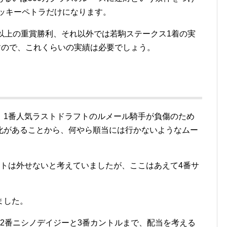
ミッキーペトラだけになります。
0ｍ以上の重賞勝利、それ以外では若駒ステークス1着の実
すので、これくらいの実績は必要でしょう。
、1番人気ラストドラフトのルメール騎手が負傷のため
化があることから、何やら順当には行かないようなムー
フトは外せないと考えていましたが、ここはあえて4番サ
ました。
2番ニシノデイジーと3番カントルまで、配当を考える