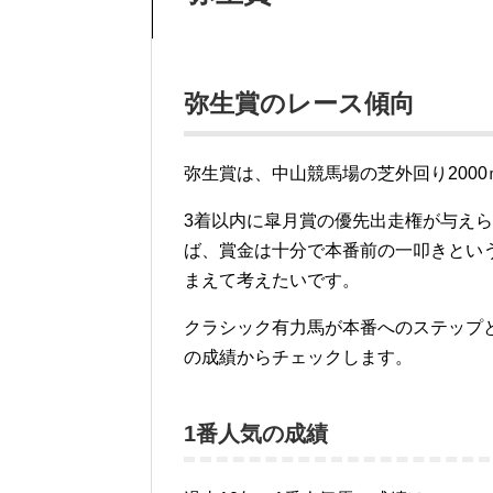
弥生賞のレース傾向
弥生賞は、中山競馬場の芝外回り200
3着以内に皐月賞の優先出走権が与え
ば、賞金は十分で本番前の一叩きとい
まえて考えたいです。
クラシック有力馬が本番へのステップ
の成績からチェックします。
1番人気の成績