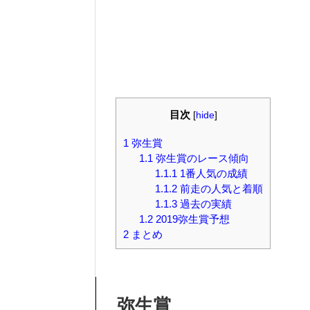
目次
[
hide
]
1
弥生賞
1.1
弥生賞のレース傾向
1.1.1
1番人気の成績
1.1.2
前走の人気と着順
1.1.3
過去の実績
1.2
2019弥生賞予想
2
まとめ
弥生賞