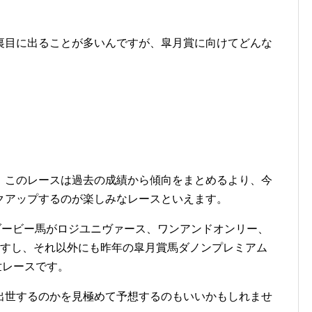
裏目に出ることが多いんですが、皐月賞に向けてどんな
、このレースは過去の成績から傾向をまとめるより、今
クアップするのが楽しみなレースといえます。
ダービー馬がロジユニヴァース、ワンアンドオンリー、
ますし、それ以外にも昨年の皐月賞馬ダノンプレミアム
世レースです。
出世するのかを見極めて予想するのもいいかもしれませ