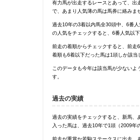
有力馬が出走するレースとあって、出
で、あまり人気薄の馬は馬券に絡みま
過去10年の3着以内馬全30頭中、6
の人気をチェックすると、6番人気以下
前走の着順からチェックすると、前走6
着順も6着以下だった馬は1頭しか該当
このデータも今年は該当馬が少ないよ
す。
過去の実績
過去の実績をチェックすると、新馬、
入った馬は、過去10年で1頭（200
前走が重賞か若駒ステークスに出走、あ