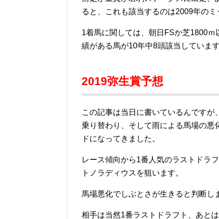
ると、これも該当するのは2009年の
1着馬に関しては、朝日FSか芝180
績がある馬が10年中8頭該当していま
2019弥生賞予想
この記事は当日に書いているんですが
乗り替わり、そして雨による馬場の悪
ドになってきました。
レース傾向から1番人気のラストドラ
トノラディウスを狙います。
馬場悪化でしぶとさが生きると判断し
相手は当然1番ラストドラフト、あとは